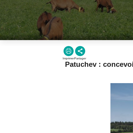
Imprimer
Partager
Patu
chev : concevoi